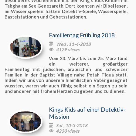
besonderes Wochenende mit den King's Kids Kindern in
Tabgha am See Genezareth. Dort konnten wir Bibel lesen,
im Wasser spielen, hatten Detektiv-Spiele, Wasserspiele,
Bastelstationen und Gebetsstationen.
Familientag Frühling 2018
Wed , 11-4-2018

4129 views

Vom 23. März bis zum 25. März fand
ein weiterer, großartiger
Familientag mit jüdischen, arabischen und schweizer
Familien in der Baptist Village nahe Petah Tiqua statt.
Indem wir uns von unserem himmlischen Vater gesegnet
wussten, waren wir auch fähig selbst ein Segen zu sein
und anderen mit frohem Herzen zu geben und zu dienen.
Kings Kids auf einer Detektiv-
Mission
Sat , 10-3-2018

4230 views
